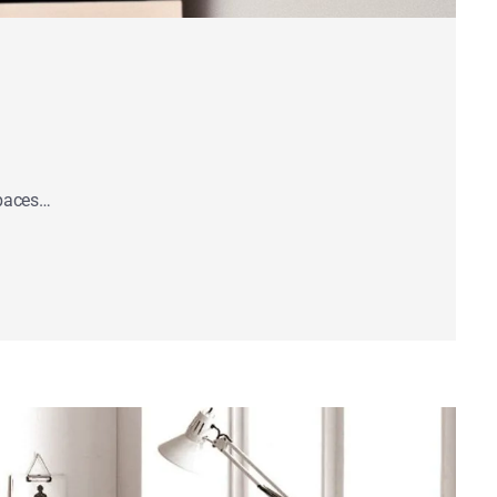
spaces…