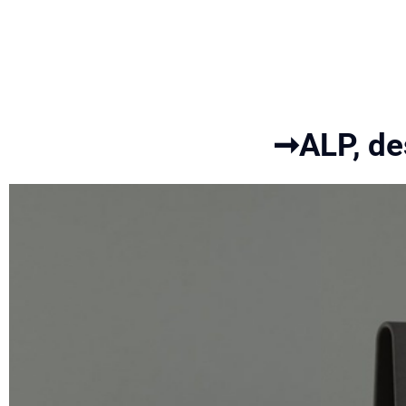
➞ALP, de