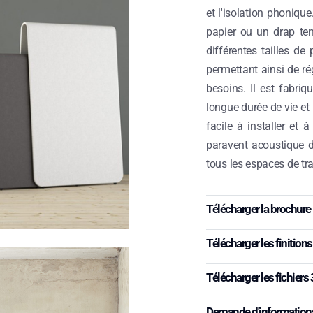
et l'isolation phoniqu
papier ou un drap ten
différentes tailles d
permettant ainsi de ré
besoins. Il est fabri
longue durée de vie et 
facile à installer et 
paravent acoustique d
tous les espaces de tra
Télécharger la brochure
Télécharger les finitions
Télécharger les fichiers
Demande d'information