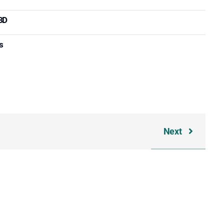
 3D
s
Next