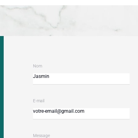
Nom
E-mail
Message